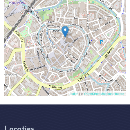
Leaflet
| ©
OpenStreetMap contributors
Locaties